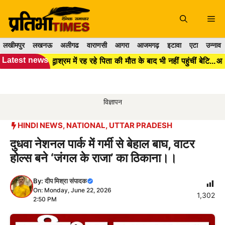
Skip
to
Me
content
लखीमपुर
लखनऊ
अलीगढ
वाराणसी
आगरा
आजमगढ़
इटावा
एटा
उन्नाव
Latest news
वृद्धाश्रम में रह रहे पिता की मौत के बाद भी नहीं पहुंचीं बेटियां, ₹5100 भेजकर वीडियो कॉल पर देखा अंत...
विज्ञापन
HINDI NEWS
,
NATIONAL
,
UTTAR PRADESH
दुधवा नेशनल पार्क में गर्मी से बेहाल बाघ, वाटर
होल्स बने ‘जंगल के राजा’ का ठिकाना।।
By:
दीप मिश्रा संपादक
On: Monday, June 22, 2026
1,302
2:50 PM