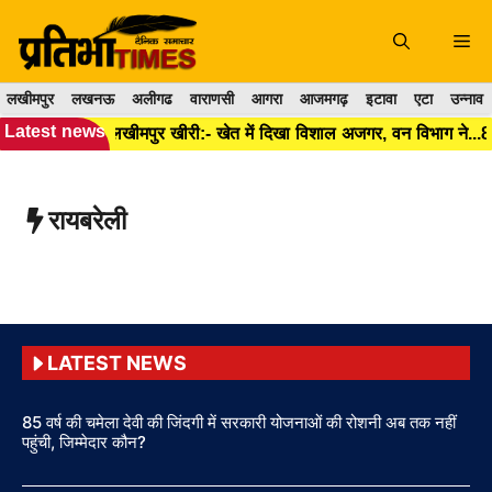
Skip
to
Me
content
लखीमपुर
लखनऊ
अलीगढ
वाराणसी
आगरा
आजमगढ़
इटावा
एटा
उन्नाव
Latest news
लखीमपुर खीरी:- खेत में दिखा विशाल अजगर, वन विभाग ने सुरक्षित रेस्क्यू कर जंगल में छोड़ा।
रायबरेली
LATEST NEWS
85 वर्ष की चमेला देवी की जिंदगी में सरकारी योजनाओं की रोशनी अब तक नहीं
पहुंची, जिम्मेदार कौन?