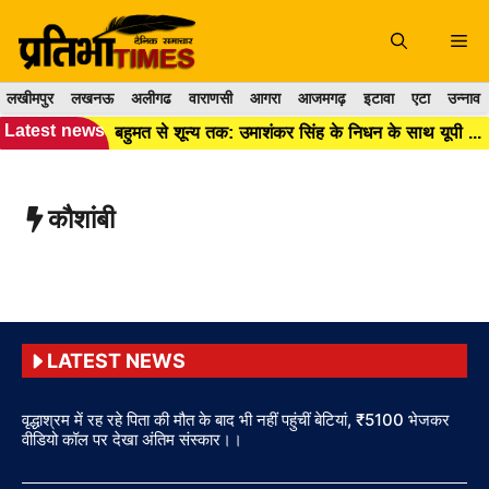
Skip
to
Me
content
लखीमपुर
लखनऊ
अलीगढ
वाराणसी
आगरा
आजमगढ़
इटावा
एटा
उन्नाव
Latest news
बहुमत से शून्य तक: उमाशंकर सिंह के निधन के साथ यूपी विधानसभा में BSP का अस्तित्व हुआ खत्म।।
कौशांबी
LATEST NEWS
वृद्धाश्रम में रह रहे पिता की मौत के बाद भी नहीं पहुंचीं बेटियां, ₹5100 भेजकर
वीडियो कॉल पर देखा अंतिम संस्कार।।