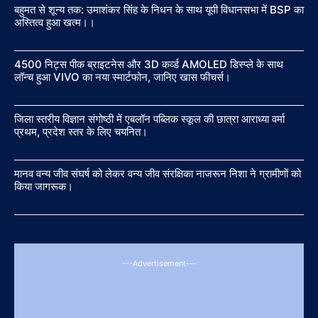
बहुमत से शून्य तक: उमाशंकर सिंह के निधन के साथ यूपी विधानसभा में BSP का
अस्तित्व हुआ खत्म।।
4500 निट्स पीक ब्राइटनेस और 3D कर्व्ड AMOLED डिस्प्ले के साथ
लॉन्च हुआ VIVO का नया स्मार्टफोन, जानिए खास फीचर्स।
जिला स्तरीय विज्ञान संगोष्ठी में एबलॉन पब्लिक स्कूल की छात्रा आराध्या वर्मा
प्रथम, प्रदेश स्तर के लिए चयनित।
मानव वन्य जीव संघर्ष को लेकर वन्य जीव संरक्षिका नाजरून निशा ने ग्रामीणों को
किया जागरूक।
---Advertisement---