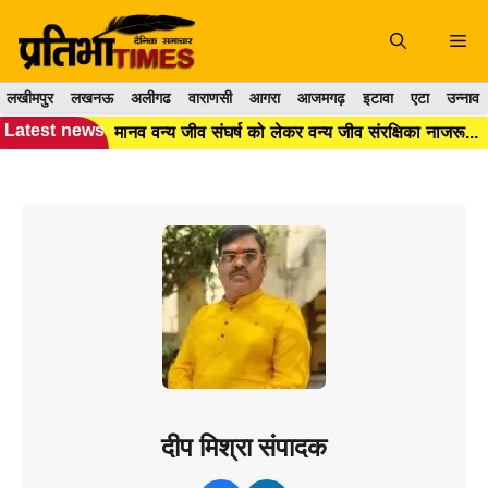
Skip
to
Me
content
लखीमपुर
लखनऊ
अलीगढ
वाराणसी
आगरा
आजमगढ़
इटावा
एटा
उन्नाव
Latest news
मानव वन्य जीव संघर्ष को लेकर वन्य जीव संरक्षिका नाजरून निशा ने ग्रामीणों को किया जागरूक।
दीप मिश्रा संपादक