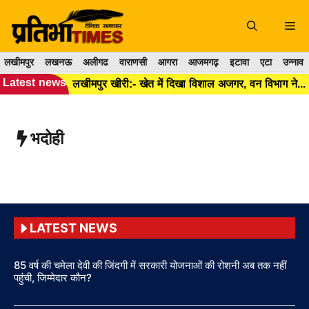
Skip
to
Me
content
लखीमपुर
लखनऊ
अलीगढ
वाराणसी
आगरा
आजमगढ़
इटावा
एटा
उन्नाव
Latest news
लखीमपुर खीरी:- खेत में दिखा विशाल अजगर, वन विभाग ने सुरक्षित रेस्क्यू कर जंगल में छोड़ा।
भदोही
LATEST NEWS
85 वर्ष की चमेला देवी की जिंदगी में सरकारी योजनाओं की रोशनी अब तक नहीं
पहुंची, जिम्मेदार कौन?