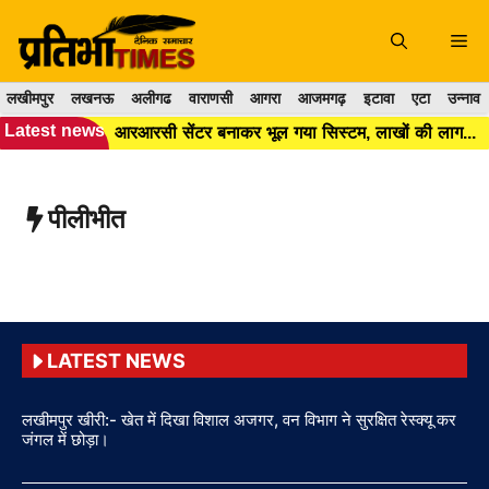
Skip
to
Me
content
लखीमपुर
लखनऊ
अलीगढ
वाराणसी
आगरा
आजमगढ़
इटावा
एटा
उन्नाव
Latest news
आरआरसी सेंटर बनाकर भूल गया सिस्टम, लाखों की लागत के बाद भी कूड़ा प्रबंधन बेपटरी।।
पीलीभीत
LATEST NEWS
लखीमपुर खीरी:- खेत में दिखा विशाल अजगर, वन विभाग ने सुरक्षित रेस्क्यू कर
जंगल में छोड़ा।