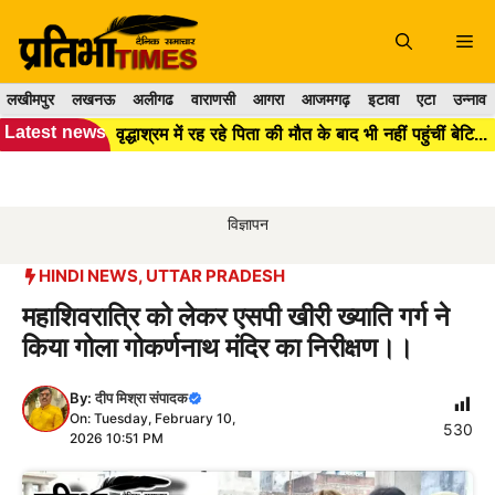
Skip
to
Me
content
लखीमपुर
लखनऊ
अलीगढ
वाराणसी
आगरा
आजमगढ़
इटावा
एटा
उन्नाव
Latest news
वृद्धाश्रम में रह रहे पिता की मौत के बाद भी नहीं पहुंचीं बेटियां, ₹5100 भेजकर वीडियो कॉल पर देखा अंत...
विज्ञापन
HINDI NEWS
,
UTTAR PRADESH
महाशिवरात्रि को लेकर एसपी खीरी ख्याति गर्ग ने
किया गोला गोकर्णनाथ मंदिर का निरीक्षण।।
By:
दीप मिश्रा संपादक
On: Tuesday, February 10,
530
2026 10:51 PM