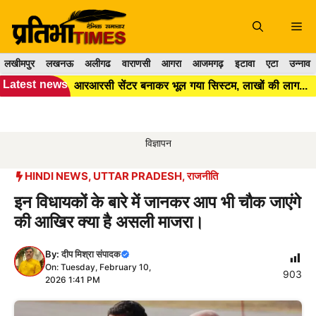
Skip
to
Me
content
लखीमपुर
लखनऊ
अलीगढ
वाराणसी
आगरा
आजमगढ़
इटावा
एटा
उन्नाव
Latest news
आरआरसी सेंटर बनाकर भूल गया सिस्टम, लाखों की लागत के बाद भी कूड़ा प्रबंधन बेपटरी।।
विज्ञापन
HINDI NEWS
,
UTTAR PRADESH
,
राजनीति
इन विधायकों के बारे में जानकर आप भी चौक जाएंगे
की आखिर क्या है असली माजरा।
By:
दीप मिश्रा संपादक
On: Tuesday, February 10,
903
2026 1:41 PM