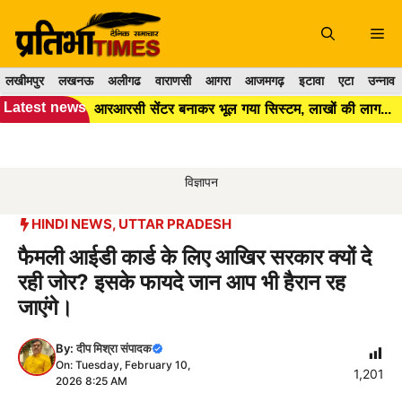
Skip
to
Me
content
लखीमपुर
लखनऊ
अलीगढ
वाराणसी
आगरा
आजमगढ़
इटावा
एटा
उन्नाव
Latest news
आरआरसी सेंटर बनाकर भूल गया सिस्टम, लाखों की लागत के बाद भी कूड़ा प्रबंधन बेपटरी।।
विज्ञापन
HINDI NEWS
,
UTTAR PRADESH
फैमली आईडी कार्ड के लिए आखिर सरकार क्यों दे
रही जोर? इसके फायदे जान आप भी हैरान रह
जाएंगे।
By:
दीप मिश्रा संपादक
On: Tuesday, February 10,
1,201
2026 8:25 AM