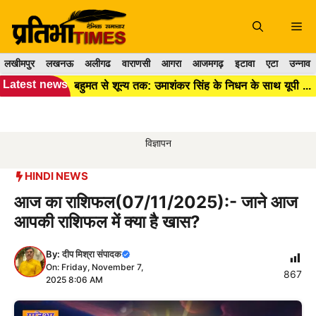
Skip
to
Me
content
लखीमपुर
लखनऊ
अलीगढ
वाराणसी
आगरा
आजमगढ़
इटावा
एटा
उन्नाव
Latest news
बहुमत से शून्य तक: उमाशंकर सिंह के निधन के साथ यूपी विधानसभा में BSP का अस्तित्व हुआ खत्म।।
विज्ञापन
HINDI NEWS
आज का राशिफल(07/11/2025):- जाने आज
आपकी राशिफल में क्या है खास?
By:
दीप मिश्रा संपादक
On: Friday, November 7,
867
2025 8:06 AM