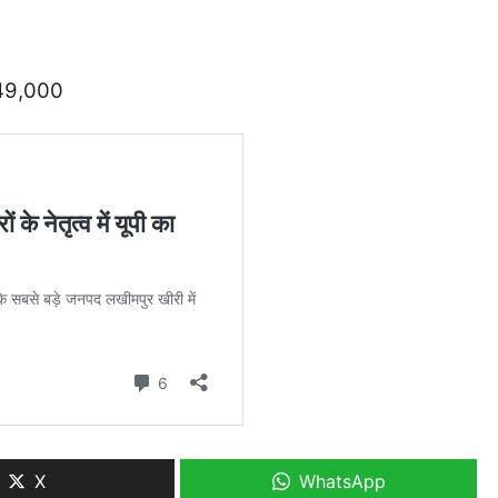
 ₹49,000
X
WhatsApp