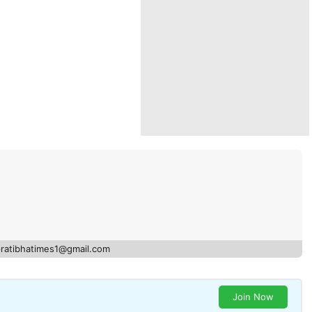
pratibhatimes1@gmail.com
Join Now