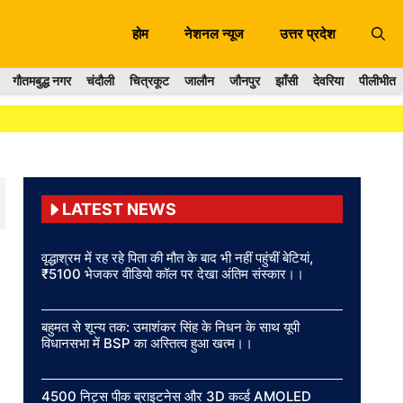
होम
नेशनल न्यूज
उत्तर प्रदेश
गौतमबुद्ध नगर
चंदौली
चित्रकूट
जालौन
जौनपुर
झाँसी
देवरिया
पीलीभीत
LATEST NEWS
वृद्धाश्रम में रह रहे पिता की मौत के बाद भी नहीं पहुंचीं बेटियां,
₹5100 भेजकर वीडियो कॉल पर देखा अंतिम संस्कार।।
बहुमत से शून्य तक: उमाशंकर सिंह के निधन के साथ यूपी
विधानसभा में BSP का अस्तित्व हुआ खत्म।।
4500 निट्स पीक ब्राइटनेस और 3D कर्व्ड AMOLED