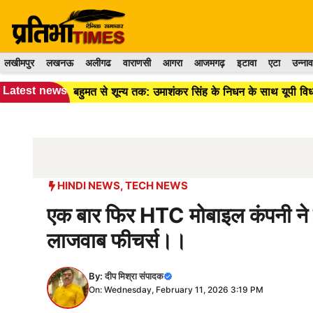
Skip
to
content
लखीमपुर
लखनऊ
अलीगढ
वाराणसी
आगरा
आजमगढ़
इटावा
एटा
उन्नाव
Latest news
बहुमत से शून्य तक: उमाशंकर सिंह के निधन के साथ यूपी व
HINDI NEWS
,
TECH NEWS
एक बार फिर HTC मोबाइल कंपनी ने म
लाजवाब फीचर्स।।
By:
दीप मिश्रा संपादक
On: Wednesday, February 11, 2026 3:19 PM