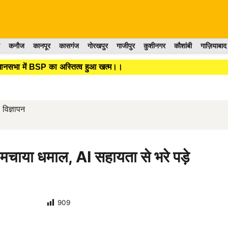
कनौज
कानपूर
कासगंज
गोरखपुर
गाजीपुर
कुशीनगर
कौशांबी
गाज़ियाबाद
िधानसभा में BSP का अस्तित्व हुआ खत्म।।
विज्ञापन
चाया धमाल, AI सहायता से भरे पड़े
909