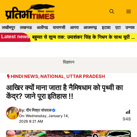
Skip
to
Me
content
लखीमपुर
लखनऊ
अलीगढ
वाराणसी
आगरा
आजमगढ़
इटावा
एटा
उन्नाव
Latest news
बहुमत से शून्य तक: उमाशंकर सिंह के निधन के साथ यूपी विधानसभा में BSP का अस्तित्व हुआ खत्म।।
विज्ञापन
HINDI NEWS
,
NATIONAL
,
UTTAR PRADESH
आखिर क्यों माना जाता है नैमिषधाम को पृथ्वी का
केंद्र? जाने पूरा इतिहास !!
By:
दीप मिश्रा संपादक
On: Wednesday, January 14,
948
2026 8:21 AM