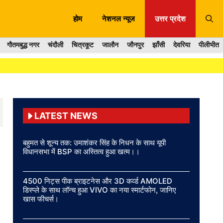
होम
नेशनल न्यूज
उत्तर प्रदेश
गौतमबुद्ध नगर
चंदौली
चित्रकूट
जालौन
जौनपुर
झाँसी
देवरिया
पीलीभीत
LATEST NEWS
बहुमत से शून्य तक: उमाशंकर सिंह के निधन के साथ यूपी
विधानसभा में BSP का अस्तित्व हुआ खत्म।।
4500 निट्स पीक ब्राइटनेस और 3D कर्व्ड AMOLED
डिस्प्ले के साथ लॉन्च हुआ VIVO का नया स्मार्टफोन, जानिए
खास फीचर्स।