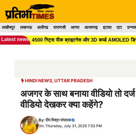
Skip
to
content
लखीमपुर
लखनऊ
अलीगढ
वाराणसी
आगरा
आजमगढ़
इटावा
एटा
उन्नाव
Latest news
4500 निट्स पीक ब्राइटनेस और 3D कर्व्ड AMOLED डिस्प्ल
HINDI NEWS
,
UTTAR PRADESH
अजगर के साथ बनाया वीडियो तो दर
वीडियो देखकर क्या कहेंगे?
By:
दीप मिश्रा संपादक
On: Thursday, July 31, 2025 7:53 PM