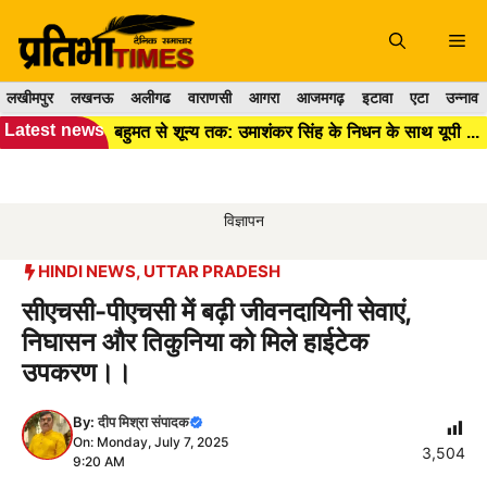
Skip
to
Me
content
लखीमपुर
लखनऊ
अलीगढ
वाराणसी
आगरा
आजमगढ़
इटावा
एटा
उन्नाव
Latest news
बहुमत से शून्य तक: उमाशंकर सिंह के निधन के साथ यूपी विधानसभा में BSP का अस्तित्व हुआ खत्म।।
विज्ञापन
HINDI NEWS
,
UTTAR PRADESH
सीएचसी-पीएचसी में बढ़ी जीवनदायिनी सेवाएं,
निघासन और तिकुनिया को मिले हाईटेक
उपकरण।।
By:
दीप मिश्रा संपादक
On: Monday, July 7, 2025
3,504
9:20 AM