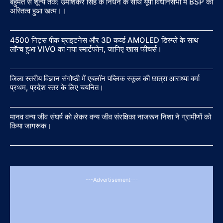
बहुमत से शून्य तक: उमाशंकर सिंह के निधन के साथ यूपी विधानसभा में BSP का
अस्तित्व हुआ खत्म।।
4500 निट्स पीक ब्राइटनेस और 3D कर्व्ड AMOLED डिस्प्ले के साथ
लॉन्च हुआ VIVO का नया स्मार्टफोन, जानिए खास फीचर्स।
जिला स्तरीय विज्ञान संगोष्ठी में एबलॉन पब्लिक स्कूल की छात्रा आराध्या वर्मा
प्रथम, प्रदेश स्तर के लिए चयनित।
मानव वन्य जीव संघर्ष को लेकर वन्य जीव संरक्षिका नाजरून निशा ने ग्रामीणों को
किया जागरूक।
---Advertisement---