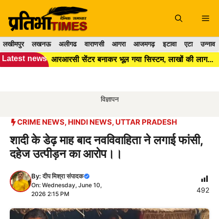
Skip
to
Me
content
लखीमपुर
लखनऊ
अलीगढ
वाराणसी
आगरा
आजमगढ़
इटावा
एटा
उन्नाव
Latest news
आरआरसी सेंटर बनाकर भूल गया सिस्टम, लाखों की लागत के बाद भी कूड़ा प्रबंधन बेपटरी।।
विज्ञापन
CRIME NEWS
,
HINDI NEWS
,
UTTAR PRADESH
शादी के डेढ़ माह बाद नवविवाहिता ने लगाई फांसी,
दहेज उत्पीड़न का आरोप।।
By:
दीप मिश्रा संपादक
On: Wednesday, June 10,
492
2026 2:15 PM