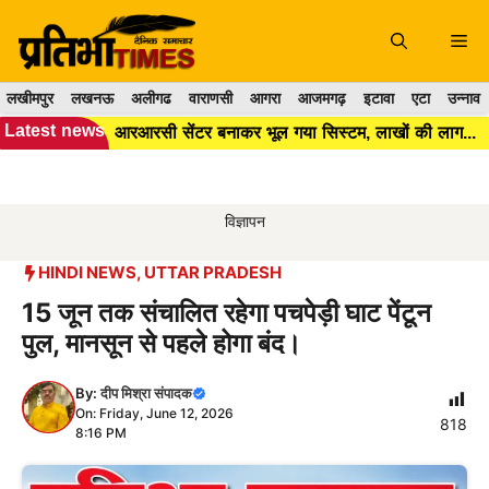
Skip
to
Me
content
लखीमपुर
लखनऊ
अलीगढ
वाराणसी
आगरा
आजमगढ़
इटावा
एटा
उन्नाव
Latest news
आरआरसी सेंटर बनाकर भूल गया सिस्टम, लाखों की लागत के बाद भी कूड़ा प्रबंधन बेपटरी।।
विज्ञापन
HINDI NEWS
,
UTTAR PRADESH
15 जून तक संचालित रहेगा पचपेड़ी घाट पेंटून
पुल, मानसून से पहले होगा बंद।
By:
दीप मिश्रा संपादक
On: Friday, June 12, 2026
818
8:16 PM