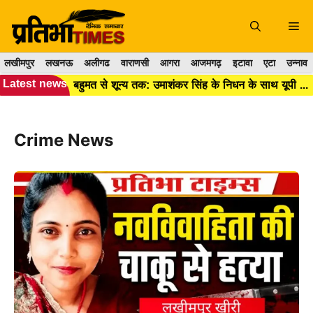
Skip
to
Me
content
लखीमपुर
लखनऊ
अलीगढ
वाराणसी
आगरा
आजमगढ़
इटावा
एटा
उन्नाव
Latest news
बहुमत से शून्य तक: उमाशंकर सिंह के निधन के साथ यूपी विधानसभा में BSP का अस्तित्व हुआ खत्म।।
Crime News