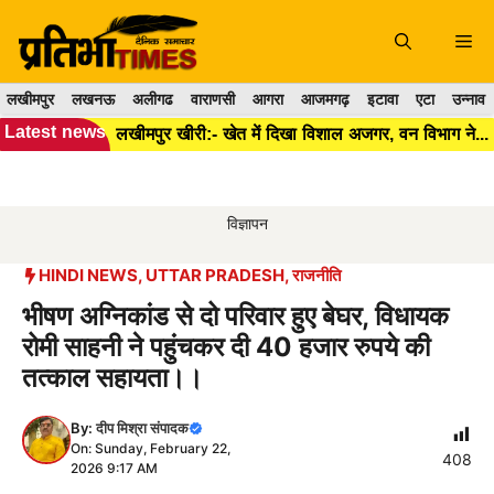
Skip
to
Me
content
लखीमपुर
लखनऊ
अलीगढ
वाराणसी
आगरा
आजमगढ़
इटावा
एटा
उन्नाव
Latest news
लखीमपुर खीरी:- खेत में दिखा विशाल अजगर, वन विभाग ने सुरक्षित रेस्क्यू कर जंगल में छोड़ा।
विज्ञापन
HINDI NEWS
,
UTTAR PRADESH
,
राजनीति
भीषण अग्निकांड से दो परिवार हुए बेघर, विधायक
रोमी साहनी ने पहुंचकर दी 40 हजार रुपये की
तत्काल सहायता।।
By:
दीप मिश्रा संपादक
On: Sunday, February 22,
408
2026 9:17 AM