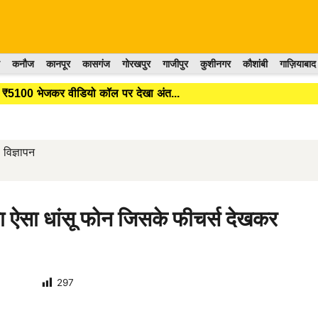
कनौज
कानपूर
कासगंज
गोरखपुर
गाजीपुर
कुशीनगर
कौशांबी
गाज़ियाबाद
टियां, ₹5100 भेजकर वीडियो कॉल पर देखा अंत...
विज्ञापन
 ऐसा धांसू फोन जिसके फीचर्स देखकर
297