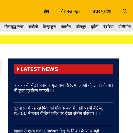
होम
नेशनल न्यूज
उत्तर प्रदेश
गौतमबुद्ध नगर
चंदौली
चित्रकूट
जालौन
जौनपुर
झाँसी
देवरिया
पीलीभीत
LATEST NEWS
आरआरसी सेंटर बनाकर भूल गया सिस्टम, लाखों की लागत के बाद
भी कूड़ा प्रबंधन बेपटरी।।
वृद्धाश्रम में रह रहे पिता की मौत के बाद भी नहीं पहुंचीं बेटियां,
₹5100 भेजकर वीडियो कॉल पर देखा अंतिम संस्कार।।
बहुमत से शून्य तक: उमाशंकर सिंह के निधन के साथ यूपी