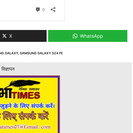
X
WhatsApp
NG GALAXY
,
SAMSUNG GALAXY S24 FE
विज्ञापन