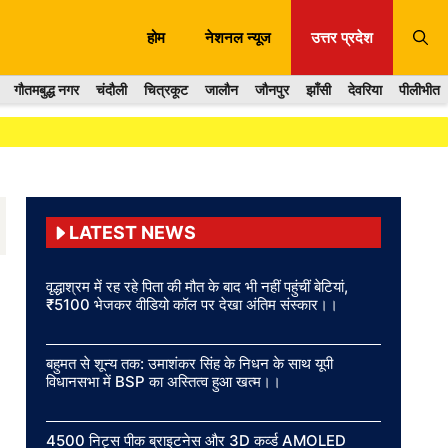
होम
नेशनल न्यूज
उत्तर प्रदेश
गौतमबुद्ध नगर
चंदौली
चित्रकूट
जालौन
जौनपुर
झाँसी
देवरिया
पीलीभीत
LATEST NEWS
वृद्धाश्रम में रह रहे पिता की मौत के बाद भी नहीं पहुंचीं बेटियां,
₹5100 भेजकर वीडियो कॉल पर देखा अंतिम संस्कार।।
बहुमत से शून्य तक: उमाशंकर सिंह के निधन के साथ यूपी
विधानसभा में BSP का अस्तित्व हुआ खत्म।।
4500 निट्स पीक ब्राइटनेस और 3D कर्व्ड AMOLED