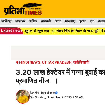
Skip
to
content
लखीमपुर
लखनऊ
अलीगढ
वाराणसी
आगरा
आजमगढ़
इटावा
एटा
उन्नाव
Latest news
बहुमत से शून्य तक: उमाशंकर सिंह के निधन के साथ यूपी व
HINDI NEWS
,
UTTAR PRADESH
,
खेती किसानी
3.20 लाख हेक्टेयर में गन्ना बुवाई का
प्रमाणित बीज।।
By:
दीप मिश्रा संपादक
On: Sunday, November 9, 2025 9:31 AM