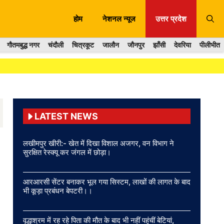
होम
नेशनल न्यूज
उत्तर प्रदेश
गौतमबुद्ध नगर
चंदौली
चित्रकूट
जालौन
जौनपुर
झाँसी
देवरिया
पीलीभीत
LATEST NEWS
लखीमपुर खीरी:- खेत में दिखा विशाल अजगर, वन विभाग ने
सुरक्षित रेस्क्यू कर जंगल में छोड़ा।
आरआरसी सेंटर बनाकर भूल गया सिस्टम, लाखों की लागत के बाद
भी कूड़ा प्रबंधन बेपटरी।।
वृद्धाश्रम में रह रहे पिता की मौत के बाद भी नहीं पहुंचीं बेटियां,