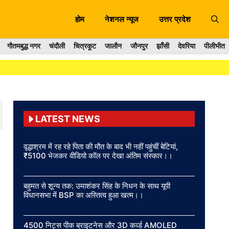
होम
नेशनल न्यूज
उत्तर प्रदेश
गौतमबुद्ध नगर
चंदौली
चित्रकूट
जालौन
जौनपुर
झाँसी
देवरिया
पीलीभीत
LATEST NEWS
वृद्धाश्रम में रह रहे पिता की मौत के बाद भी नहीं पहुंचीं बेटियां,
₹5100 भेजकर वीडियो कॉल पर देखा अंतिम संस्कार।।
बहुमत से शून्य तक: उमाशंकर सिंह के निधन के साथ यूपी
विधानसभा में BSP का अस्तित्व हुआ खत्म।।
4500 निट्स पीक ब्राइटनेस और 3D कर्व्ड AMOLED