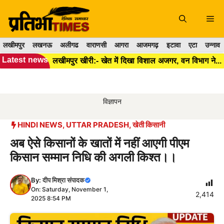
Skip
to
Me
content
लखीमपुर
लखनऊ
अलीगढ
वाराणसी
आगरा
आजमगढ़
इटावा
एटा
उन्नाव
Latest news
लखीमपुर खीरी:- खेत में दिखा विशाल अजगर, वन विभाग ने सुरक्षित रेस्क्यू कर जंगल में छोड़ा।
विज्ञापन
HINDI NEWS
,
UTTAR PRADESH
,
खेती किसानी
अब ऐसे किसानों के खातों में नहीं आएगी पीएम
किसान सम्मान निधि की अगली किश्त।।
By:
दीप मिश्रा संपादक
On: Saturday, November 1,
2,414
2025 8:54 PM