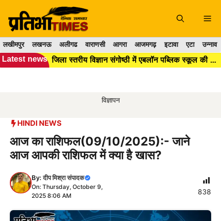
Skip
to
Me
content
लखीमपुर
लखनऊ
अलीगढ
वाराणसी
आगरा
आजमगढ़
इटावा
एटा
उन्नाव
Latest news
जिला स्तरीय विज्ञान संगोष्ठी में एबलॉन पब्लिक स्कूल की छात्रा आराध्या वर्मा प्रथम, प्रदेश स्तर के लि...
विज्ञापन
HINDI NEWS
आज का राशिफल(09/10/2025):- जाने
आज आपकी राशिफल में क्या है खास?
By:
दीप मिश्रा संपादक
On: Thursday, October 9,
838
2025 8:06 AM