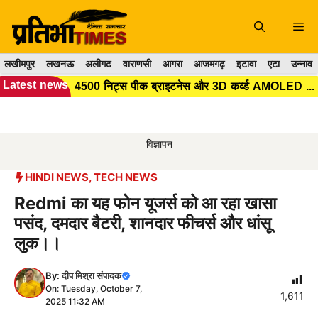
Skip
to
Me
content
लखीमपुर
लखनऊ
अलीगढ
वाराणसी
आगरा
आजमगढ़
इटावा
एटा
उन्नाव
Latest news
4500 निट्स पीक ब्राइटनेस और 3D कर्व्ड AMOLED डिस्प्ले के साथ लॉन्च हुआ VIVO का नया स्मार्टफोन, जानिए...
विज्ञापन
HINDI NEWS
,
TECH NEWS
Redmi का यह फोन यूजर्स को आ रहा खासा
पसंद, दमदार बैटरी, शानदार फीचर्स और धांसू
लुक।।
By:
दीप मिश्रा संपादक
On: Tuesday, October 7,
1,611
2025 11:32 AM