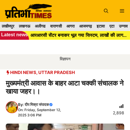
Skip
to
Me
content
लखीमपुर
लखनऊ
अलीगढ
वाराणसी
आगरा
आजमगढ़
इटावा
एटा
उन्नाव
Latest news
आरआरसी सेंटर बनाकर भूल गया सिस्टम, लाखों की लागत के बाद भी कूड़ा प्रबंधन बेपटरी।।
विज्ञापन
HINDI NEWS
,
UTTAR PRADESH
मुख्यमंत्री आवास के बाहर आटा चक्की संचालक ने
खाया जहर।।
By:
दीप मिश्रा संपादक
On: Friday, September 12,
2,898
2025 3:06 PM