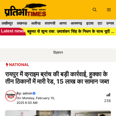
Skip
to
Me
content
लखीमपुर
लखनऊ
अलीगढ
वाराणसी
आगरा
आजमगढ़
इटावा
एटा
उन्नाव
Latest news
बहुमत से शून्य तक: उमाशंकर सिंह के निधन के साथ यूपी विधानसभा में BSP का अस्तित्व हुआ खत्म।।
विज्ञापन
NATIONAL
रायपुर में क्राइम ब्रांच की बड़ी कार्रवाई, हुक्का के
तीन ठिकानों में मारी रेड, 15 लाख का सामान जब्त
By:
admin
On: Monday, February 10,
238
2025 9:30 AM