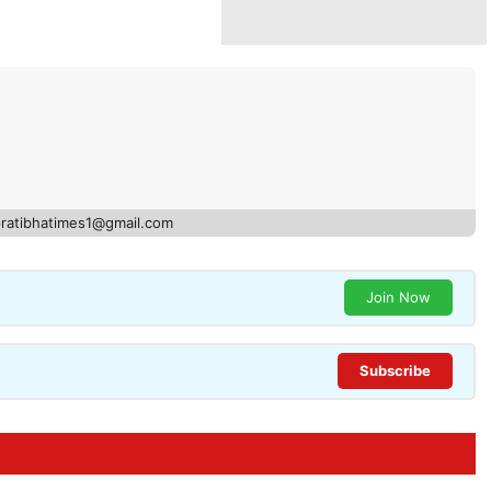
pratibhatimes1@gmail.com
Join Now
Subscribe