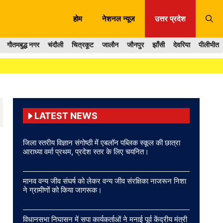
होम
नेशनल न्यूज
उत्तर प्रदेश
गौतमबुद्ध नगर
चंदौली
चित्रकूट
जालौन
जौनपुर
झाँसी
देवरिया
पीलीभीत
LATEST NEWS
जिला स्तरीय विज्ञान संगोष्ठी में एबलॉन पब्लिक स्कूल की छात्रा
आराध्या वर्मा प्रथम, प्रदेश स्तर के लिए चयनित।
मानव वन्य जीव संघर्ष को लेकर वन्य जीव संरक्षिका नाजरून निशा
ने ग्रामीणों को किया जागरूक।
विधानसभा निघासन में सपा कार्यकर्ताओं ने मनाई पूर्व केंद्रीय मंत्री